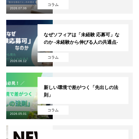
コラム
2026.07.06
なぜソフィアは「未経験 応募可」な
ソフィアについて
のか -未経験から伸びる人の共通点-
ソフィアが手掛ける事業
コラム
2026.06.12
ソフィアの採用
ソフィアメンバー紹介
新しい環境で差がつく「先出しの法
則」
ブログ
コラム
プライバシーポリシー
2026.05.01
お問合せ