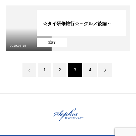
☆タイ研修旅行☆～グルメ後編～
旅行
2019.05.15
1
2
3
4