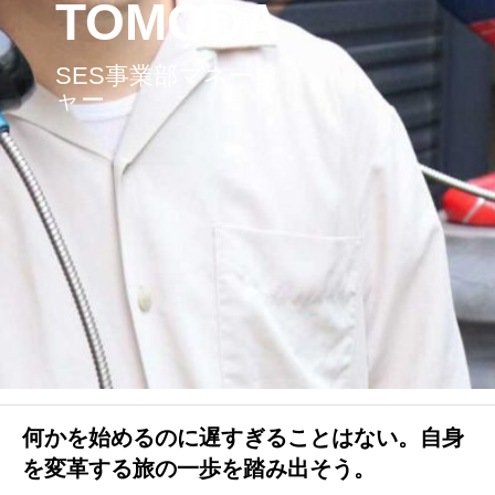
TOMODA
SES事業部マネージ
ャー
ソフィアについて
ソフィアが手掛ける事業
何かを始めるのに遅すぎることはない。自身
を変革する旅の一歩を踏み出そう。
ソフィアの採用