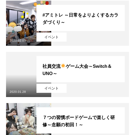
#アミトレ ～日常をよりよくするカラ
ダづくり～
イベント
2020.02.05
社員交流
ゲーム大会～Switch＆
UNO～
イベント
2020.01.28
７つの習慣ボードゲームで楽しく研
修～念願の初回！～