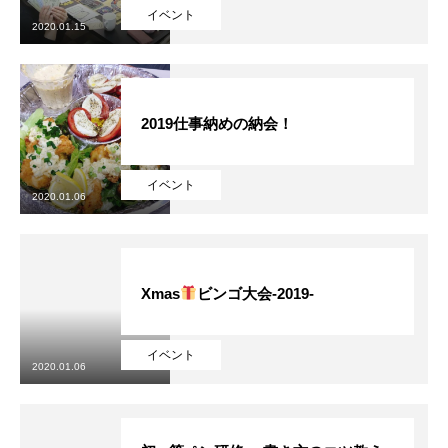
イベント
2020.01.15
ソフィアについて
2019仕事納めの納会！
ソフィアが手掛ける事業
イベント
2020.01.06
ソフィアの採用
ソフィアメンバー紹介
Xmas
ビンゴ大会-2019-
ブログ
イベント
プライバシーポリシー
2020.01.06
お問合せ